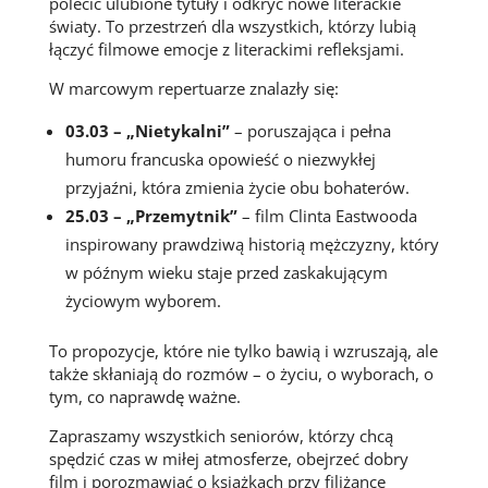
polecić ulubione tytuły i odkryć nowe literackie
światy. To przestrzeń dla wszystkich, którzy lubią
łączyć filmowe emocje z literackimi refleksjami.
W marcowym repertuarze znalazły się:
03.03 – „Nietykalni”
– poruszająca i pełna
humoru francuska opowieść o niezwykłej
przyjaźni, która zmienia życie obu bohaterów.
25.03 – „Przemytnik”
– film Clinta Eastwooda
inspirowany prawdziwą historią mężczyzny, który
w późnym wieku staje przed zaskakującym
życiowym wyborem.
To propozycje, które nie tylko bawią i wzruszają, ale
także skłaniają do rozmów – o życiu, o wyborach, o
tym, co naprawdę ważne.
Zapraszamy wszystkich seniorów, którzy chcą
spędzić czas w miłej atmosferze, obejrzeć dobry
film i porozmawiać o książkach przy filiżance